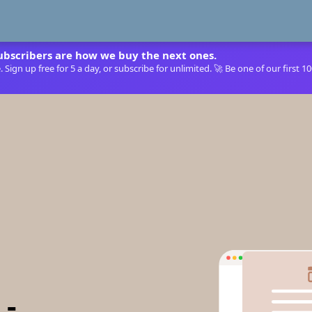
ubscribers are how we buy the next ones.
Sign up free for 5 a day, or subscribe for unlimited. 🚀 Be one of our first 1
 -