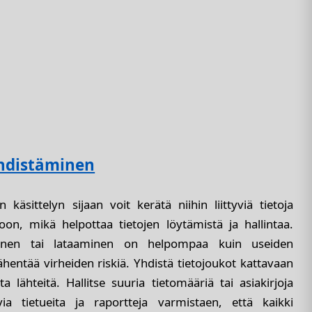
yhdistäminen
n käsittelyn sijaan voit kerätä niihin liittyviä tietoja
oon, mikä helpottaa tietojen löytämistä ja hallintaa.
minen tai lataaminen on helpompaa kuin useiden
ähentää virheiden riskiä. Yhdistä tietojoukot kattavaan
a lähteitä. Hallitse suuria tietomääriä tai asiakirjoja
a tietueita ja raportteja varmistaen, että kaikki