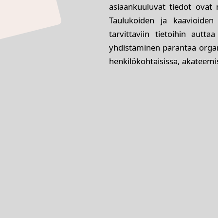
asiaankuuluvat tiedot ovat 
Taulukoiden ja kaavioiden 
tarvittaviin tietoihin autta
yhdistäminen parantaa organis
henkilökohtaisissa, akateemisi