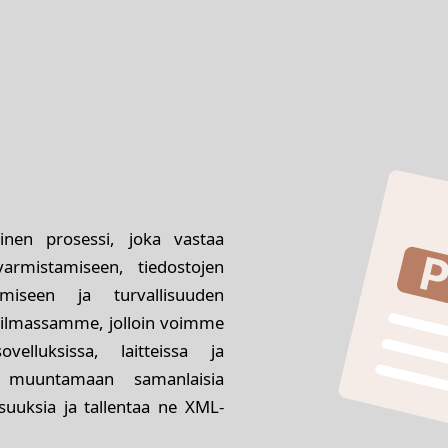
nen prosessi, joka vastaa
varmistamiseen, tiedostojen
tämiseen ja turvallisuuden
maailmassamme, jolloin voimme
elluksissa, laitteissa ja
y muuntamaan samanlaisia
uuksia ja tallentaa ne XML-