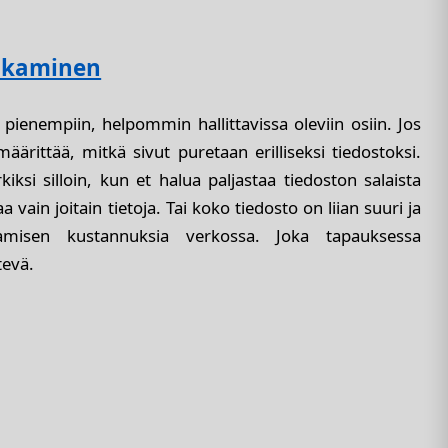
jakaminen
 pienempiin, helpommin hallittavissa oleviin osiin. Jos
määrittää, mitkä sivut puretaan erilliseksi tiedostoksi.
iksi silloin, kun et halua paljastaa tiedoston salaista
a vain joitain tietoja. Tai koko tiedosto on liian suuri ja
amisen kustannuksia verkossa. Joka tapauksessa
evä.