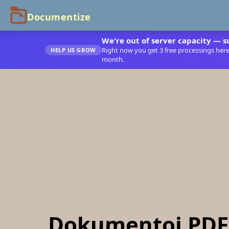
We're out of server capacity — s
Right now you get 3 free processings here. 
HELP US GROW
month.
Dokumentoi PDF