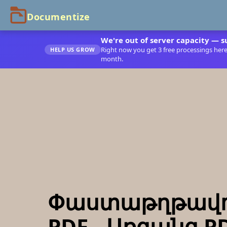
We're out of server capacity — s
Right now you get 3 free processings here. 
HELP US GROW
month.
Փաստաթղթավո
PDF - Առցանց P