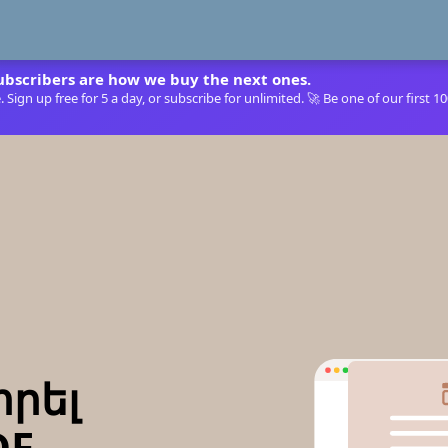
ubscribers are how we buy the next ones.
Sign up free for 5 a day, or subscribe for unlimited. 🚀 Be one of our first 1
րել
DF